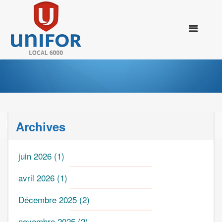
Archives
INFO-NÉGO #4 : ENTENTE DE PRINCIPE
juin 2026
(1)
avril 2026
(1)
Décembre 2025
(2)
novembre 2025
(2)