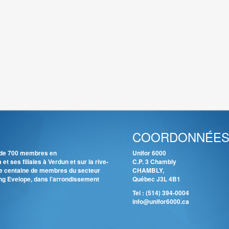
COORDONNÉE
s de 700 membres en
Unifor 6000
 ses filiales à Verdun et sur la rive-
C.P. 3 Chambly
ne centaine de membres du secteur
CHAMBLY,
ing Evelope, dans l’arrondissement
Québec J3L 4B1
Tel :
(514) 394-0004
info@unifor6000.ca