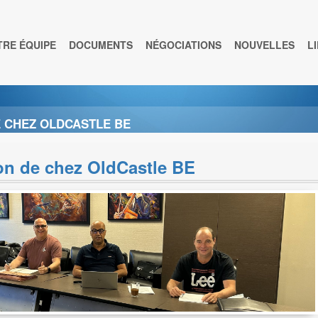
TRE ÉQUIPE
DOCUMENTS
NÉGOCIATIONS
NOUVELLES
L
E CHEZ OLDCASTLE BE
on de chez OldCastle BE