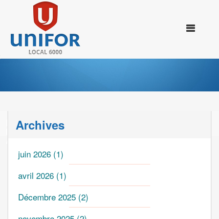
Archives
BELL CONTINUE D’ÉLIMINER DE BONS EMPLOIS
EN PROCÉDANT À UNE SÉRIE DE COMPRESSIONS
À EXPERTECH
juin 2026
(1)
avril 2026
(1)
Décembre 2025
(2)
novembre 2025
(2)