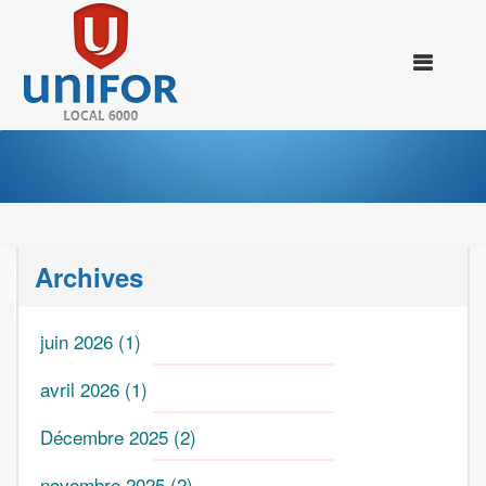
Archives
BELL REMPLIT LES POCHES DE SES
ACTIONNAIRES EN FAISANT DES COUPES
MASSIVES DANS SON PERSONNEL.
juin 2026
(1)
avril 2026
(1)
Décembre 2025
(2)
novembre 2025
(2)